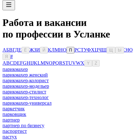
Работа и вакансии
по профессии в Усланке
А
Б
В
Г
Д
Е
Ж
З
И
К
Л
М
Н
О
Р
С
Т
У
Ф
Х
Ц
Ч
Ш
Э
Ю
Ё
Й
П
Щ
Ы
#
Я
A
B
C
D
E
F
G
H
I
J
K
L
M
N
O
P
Q
R
S
T
U
V
W
X
Y
Z
парикмахер
парикмахер женский
парикмахер-колорист
парикмахер-модельер
парикмахер-стилист
парикмахер-технолог
парикмахер-универсал
паркетчик
парковщик
партнер
партнер по бизнесу
паспортист
пастух