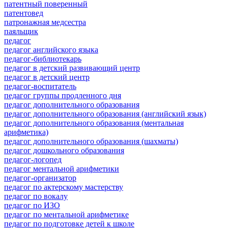
патентный поверенный
патентовед
патронажная медсестра
паяльщик
педагог
педагог английского языка
педагог-библиотекарь
педагог в детский развивающий центр
педагог в детский центр
педагог-воспитатель
педагог группы продленного дня
педагог дополнительного образования
педагог дополнительного образования (английский язык)
педагог дополнительного образования (ментальная
арифметика)
педагог дополнительного образования (шахматы)
педагог дошкольного образования
педагог-логопед
педагог ментальной арифметики
педагог-организатор
педагог по актерскому мастерству
педагог по вокалу
педагог по ИЗО
педагог по ментальной арифметике
педагог по подготовке детей к школе