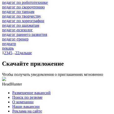
педагог по робототехнике
педагог по скорочтению
педагог по танцам
педагог по творчеству
педагог по хореографии
педагог по шахматам
педагог-психолог
педагог раннего развития
педагог-тренер
педиатр
пекарь
1
2
3
4
5
...
22
дальше
Скачайте приложение
Чтобы получать уведомления о приглашениях мгновенно
HeadHunter
Размещение вакансий
Поиск по резюме
О компании
Наши вакансии
Реклама на сайте