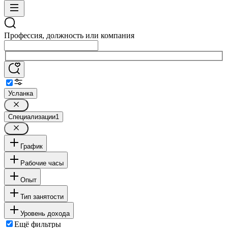
Профессия, должность или компания
Усланка
Специализации
1
График
Рабочие часы
Опыт
Тип занятости
Уровень дохода
Ещё фильтры